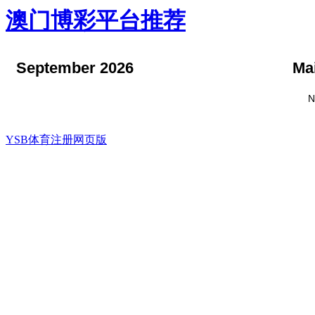
澳门博彩平台推荐
September
2026
Ma
N
YSB体育注册网页版